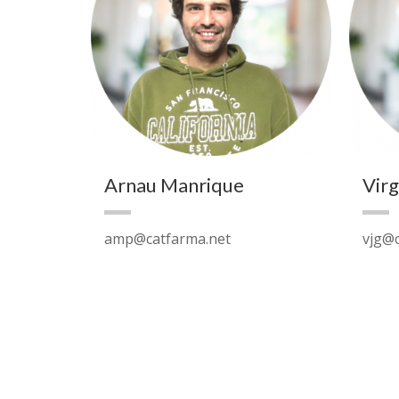
Arnau Manrique
Virg
amp@catfarma.net
vjg@c