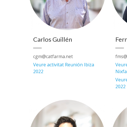
Carlos Guillén
Fer
cgm@catfarma.net
fms@
Veure activitat Reunión Ibiza
Veure
2022
Nixfa
Veure
2022