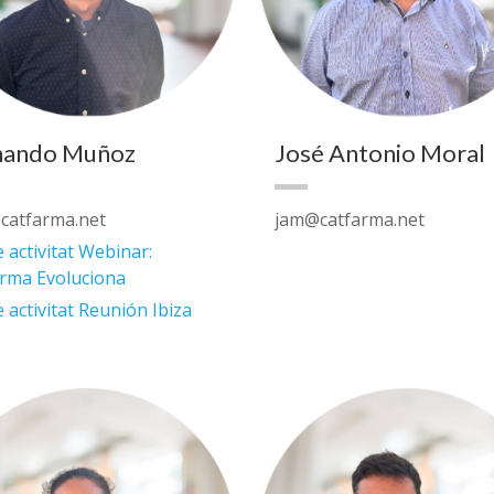
nando Muñoz
José Antonio Moral
catfarma.net
jam@catfarma.net
 activitat Webinar:
rma Evoluciona
 activitat Reunión Ibiza