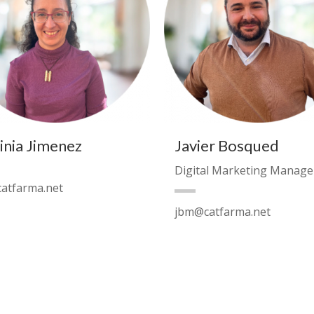
inia Jimenez
Javier Bosqued
Digital Marketing Manage
atfarma.net
jbm@catfarma.net