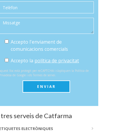
Accepto l'enviament de
comunicacions comercials
Accepto la
política de privacitat
Aquest lloc està protegit per reCAPTCHA i s'apliquen la
Política de
Privadesa
de Google i els
Termes de servei
.
ENVIAR
ltres serveis de Catfarma
ETIQUETES ELECTRÒNIQUES