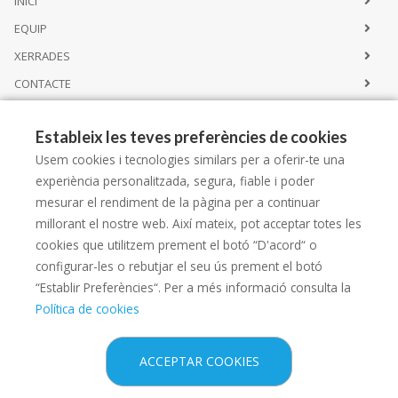
INICI
EQUIP
XERRADES
CONTACTE
Estableix les teves preferències de cookies
Serveis
Usem cookies i tecnologies similars per a oferir-te una
experiència personalitzada, segura, fiable i poder
SERVEIS
mesurar el rendiment de la pàgina per a continuar
EQUIPAMENT
millorant el nostre web. Així mateix, pot acceptar totes les
cookies que utilitzem prement el botó “D'acord“ o
NIXFARMA
configurar-les o rebutjar el seu ús prement el botó
“Establir Preferències“. Per a més informació consulta la
Política de cookies
Copyright © 2026 -
Diseño web
- Farmaoffice
ACCEPTAR COOKIES
Política legal