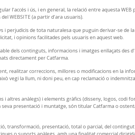
ar l'accés i ús, i en general, la relació entre aquesta WEB 
 del WEBSITE (a partir d'ara usuaris).
s i perjudicis de tota naturalesa que puguin derivar-se de la 
tat, i opinions facilitades pels usuaris en aquest web.
able dels continguts, informacions i imatges enllaçats des
nats directament per Catfarma.
t, realitzar correccions, millores o modificacions en la in
ò vegi la llum, ni doni peu, en cap reclamació o indemnitza
 i altres anàlegs) i elements gràfics (disseny, logos, codi f
a seva presentació i muntatge, són titular Catfarma o ostenta
ó, transformació, presentació, total o parcial, del contingu
tiques o suports anàlegs, amb una finalitat comercial dirigid