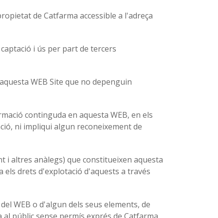
propietat de Catfarma accessible a l'adreça
captació i ús per part de tercers
 d'aquesta WEB Site que no depenguin
formació continguda en aquesta WEB, en els
ció, ni impliqui algun reconeixement de
ont i altres anàlegs) que constitueixen aquesta
 els drets d'explotació d'aquests a través
t del WEB o d'algun dels seus elements, de
a al públic sense permís exprés de Catfarma.