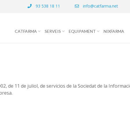
93 538 18 11
info@catfarma.net
CATFARMA
SERVEIS
EQUIPAMENT
NIXFARMA
002, de 11 de juliol, de servicios de la Sociedat de la Informa
presa.