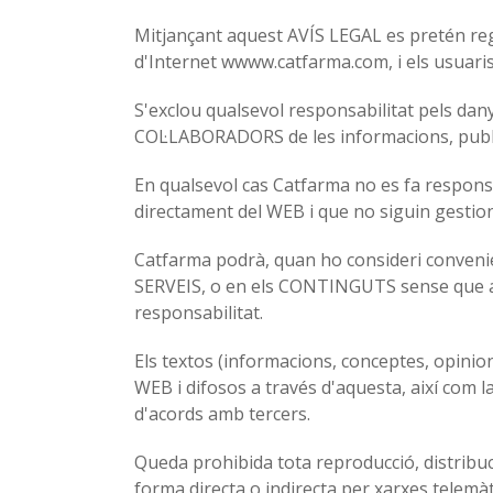
Mitjançant aquest AVÍS LEGAL es pretén regul
d'Internet wwww.catfarma.com, i els usuaris
S'exclou qualsevol responsabilitat pels dany
COL·LABORADORS de les informacions, publici
En qualsevol cas Catfarma no es fa respons
directament del WEB i que no siguin gestio
Catfarma podrà, quan ho consideri convenien
SERVEIS, o en els CONTINGUTS sense que aix
responsabilitat.
Els textos (informacions, conceptes, opinions
WEB i difosos a través d'aquesta, així com l
d'acords amb tercers.
Queda prohibida tota reproducció, distribuci
forma directa o indirecta per xarxes telemà