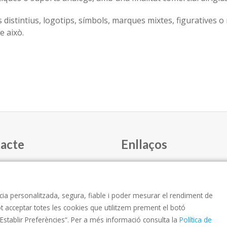
 distintius, logotips, símbols, marques mixtes, figuratives
e això.
acte
Enllaços
INICI
538 18 11
EQUIP
cia personalitzada, segura, fiable i poder mesurar el rendiment de
o@catfarma.net
XERRADES
ot acceptar totes les cookies que utilitzem prement el botó
“Establir Preferències“. Per a més informació consulta la
Política de
CONTACTE