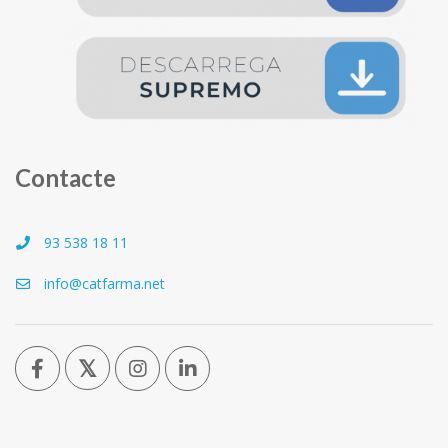
Contacte
93 538 18 11
info@catfarma.net